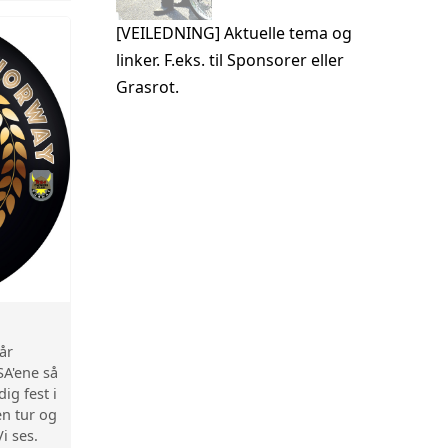
[VEILEDNING] Aktuelle tema og
linker. F.eks. til Sponsorer eller
Grasrot.
 år
SA'ene så
ig fest i
en tur og
Vi ses.